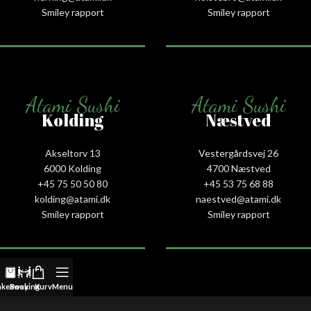
Smiley rapport
Smiley rapport
Atami Sushi
Atami Sushi
Kolding
Næstved
Akseltorv 13
Vestergårdsvej 26
6000 Kolding
4700 Næstved
+45 75 50 50 80
+45 53 75 68 88
kolding@atami.dk
naestved@atami.dk
Smiley rapport
Smiley rapport
akeaway
Booking
Kurv
Menu
Atami Sushi
Atami Sushi