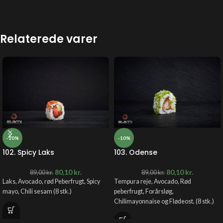
Relaterede varer
-10%
-10%
102. Spicy Laks
103. Odense
80,10
kr.
80,10
kr.
89,00
kr.
89,00
kr.
Laks, Avocado, rød Peberfrugt, Spicy
Tempura reje, Avocado, Rød
mayo, Chili sesam
(8 stk.)
peberfrugt, Forårsløg,
Chilimayonnaise og Flødeost. (8 stk.)