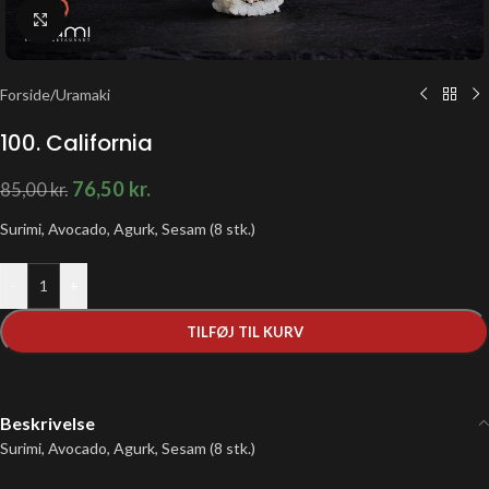
Klik for at forstørre
Forside
/
Uramaki
100. California
76,50
kr.
85,00
kr.
Surimi, Avocado, Agurk, Sesam
(8 stk.)
-
+
TILFØJ TIL KURV
Beskrivelse
Surimi, Avocado, Agurk, Sesam
(8 stk.)