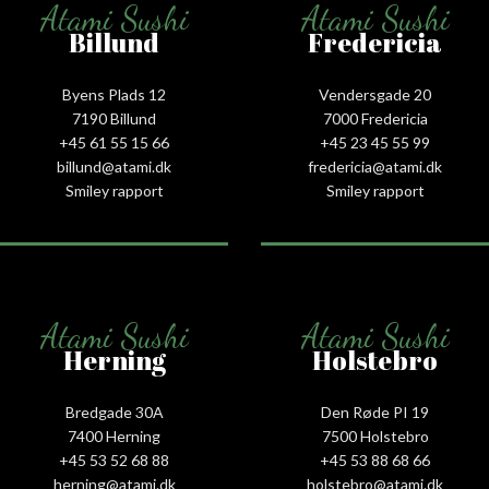
Atami Sushi
Atami Sushi
Billund
Fredericia
Byens Plads 12
Vendersgade 20
7190 Billund
7000 Fredericia
+45 61 55 15 66‬
+45 23 45 55 99
billund@atami.dk
fredericia@atami.dk
Smiley rapport
Smiley rapport
Atami Sushi
Atami Sushi
Herning
Holstebro
Bredgade 30A
Den Røde PI 19
7400 Herning
7500 Holstebro
+45 53 52 68 88
+45 53 88 68 66
herning@atami.dk
holstebro@atami.dk