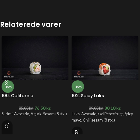
Relaterede varer
-10%
-10%
100. California
102. Spicy Laks
76,50
kr.
80,10
kr.
85,00
kr.
89,00
kr.
Surimi, Avocado, Agurk, Sesam
(8 stk.)
Laks, Avocado, rød Peberfrugt, Spicy
mayo, Chili sesam
(8 stk.)