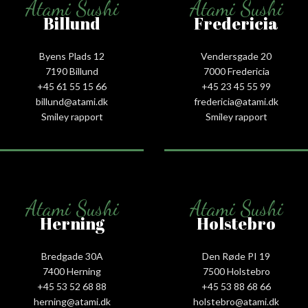
Atami Sushi
Atami Sushi
Billund
Fredericia
Byens Plads 12
Vendersgade 20
7190 Billund
7000 Fredericia
+45 61 55 15 66‬
+45 23 45 55 99
billund@atami.dk
fredericia@atami.dk
Smiley rapport
Smiley rapport
Atami Sushi
Atami Sushi
Herning
Holstebro
Bredgade 30A
Den Røde PI 19
7400 Herning
7500 Holstebro
+45 53 52 68 88
+45 53 88 68 66
herning@atami.dk
holstebro@atami.dk