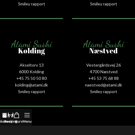
Smiley rapport
Smiley rapport
Atami Sushi
Atami Sushi
Kolding
Næstved
Akseltorv 13
Vestergårdsvej 26
6000 Kolding
4700 Næstved
+45 75 50 50 80
+45 53 75 68 88
kolding@atami.dk
naestved@atami.dk
Smiley rapport
Smiley rapport
akeaway
Booking
Kurv
Menu
Atami Sushi
Atami Sushi