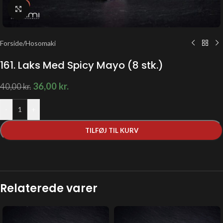
Klik for at forstørre
Forside
/
Hosomaki
161. Laks Med Spicy Mayo (8 stk.)
36,00
kr.
40,00
kr.
-
+
TILFØJ TIL KURV
Relaterede varer