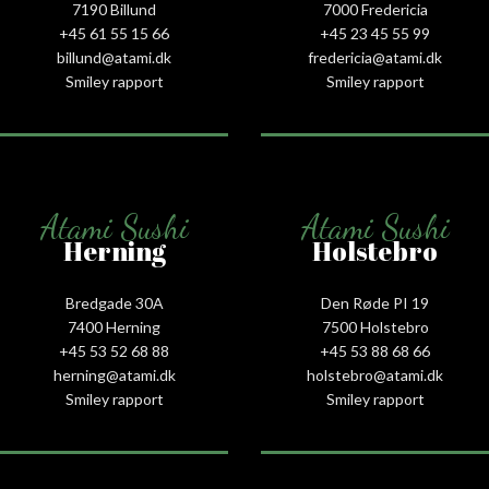
7190 Billund
7000 Fredericia
+45 61 55 15 66‬
+45 23 45 55 99
billund@atami.dk
fredericia@atami.dk
Smiley rapport
Smiley rapport
Atami Sushi
Atami Sushi
Herning
Holstebro
Bredgade 30A
Den Røde PI 19
7400 Herning
7500 Holstebro
+45 53 52 68 88
+45 53 88 68 66
herning@atami.dk
holstebro@atami.dk
Smiley rapport
Smiley rapport