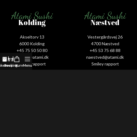
Atami Sushi
Atami Sushi
Kolding
Næstved
Akseltorv 13
Vestergårdsvej 26
6000 Kolding
4700 Næstved
+45 75 50 50 80
+45 53 75 68 88
kolding@atami.dk
naestved@atami.dk
Smiley rapport
Smiley rapport
akeaway
Booking
Kurv
Menu
Atami Sushi
Atami Sushi
Odense
Randers
Kongensgade 74
Dytmærsken 9
5000 Odense
8900 Randers