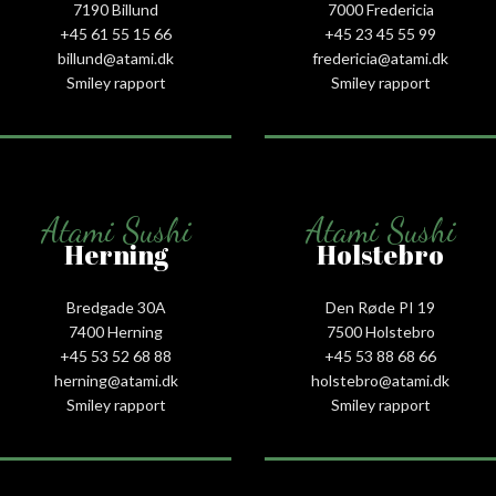
7190 Billund
7000 Fredericia
+45 61 55 15 66‬
+45 23 45 55 99
billund@atami.dk
fredericia@atami.dk
Smiley rapport
Smiley rapport
Atami Sushi
Atami Sushi
Herning
Holstebro
Bredgade 30A
Den Røde PI 19
7400 Herning
7500 Holstebro
+45 53 52 68 88
+45 53 88 68 66
herning@atami.dk
holstebro@atami.dk
Smiley rapport
Smiley rapport