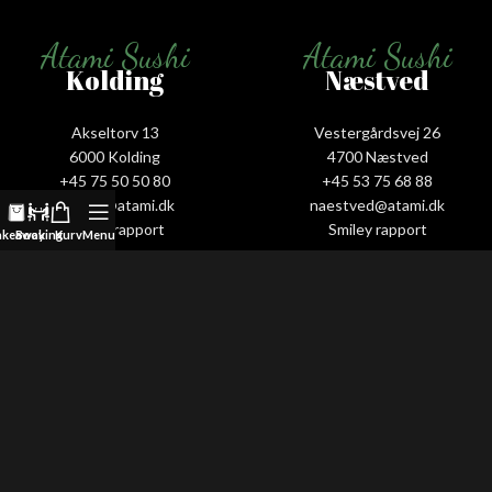
Atami Sushi
Atami Sushi
Kolding
Næstved
Akseltorv 13
Vestergårdsvej 26
6000 Kolding
4700 Næstved
+45 75 50 50 80
+45 53 75 68 88
kolding@atami.dk
naestved@atami.dk
Smiley rapport
Smiley rapport
akeaway
Booking
Kurv
Menu
Atami Sushi
Atami Sushi
Odense
Randers
Kongensgade 74
Dytmærsken 9
5000 Odense
8900 Randers