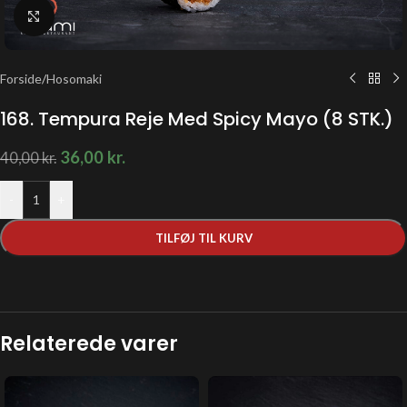
Klik for at forstørre
Forside
/
Hosomaki
168. Tempura Reje Med Spicy Mayo (8 STK.)
36,00
kr.
40,00
kr.
-
+
TILFØJ TIL KURV
Relaterede varer