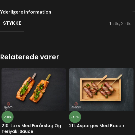
Yderligere information
STYKKE
1 stk.
,
2 stk.
Relaterede varer
-10%
-10%
210. Laks Med Forårsløg Og
211. Asparges Med Bacon
Teriyaki Sauce