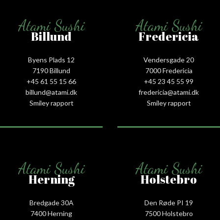
Atami Sushi
Atami Sushi
Billund
Fredericia
Byens Plads 12
Vendersgade 20
7190 Billund
7000 Fredericia
+45 61 55 15 66‬
+45 23 45 55 99
billund@atami.dk
fredericia@atami.dk
Smiley rapport
Smiley rapport
Atami Sushi
Atami Sushi
Herning
Holstebro
Bredgade 30A
Den Røde PI 19
7400 Herning
7500 Holstebro