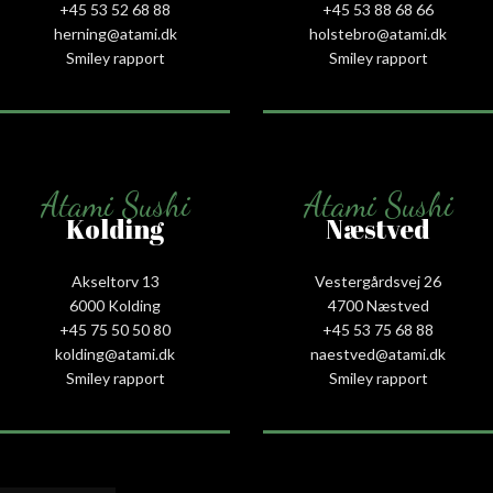
+45 53 52 68 88
+45 53 88 68 66
herning@atami.dk
holstebro@atami.dk
Smiley rapport
Smiley rapport
Atami Sushi
Atami Sushi
Kolding
Næstved
Akseltorv 13
Vestergårdsvej 26
6000 Kolding
4700 Næstved
+45 75 50 50 80
+45 53 75 68 88
kolding@atami.dk
naestved@atami.dk
Smiley rapport
Smiley rapport