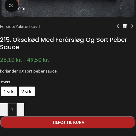
Klik for at forstørre
Forside
/
Yakitori spyd
215. Oksekød Med Forårsløg Og Sort Peber
Sauce
26,10
kr.
–
49,50
kr.
koriander og sort peber sauce
STYKKE
1 stk.
2 stk.
-
+
TILFØJ TIL KURV