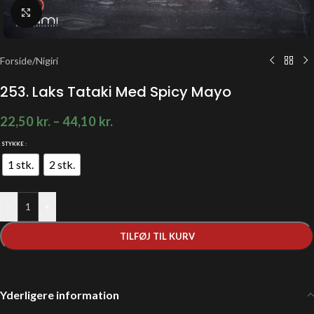
Klik for at forstørre
Forside
/
Nigiri
253. Laks Tataki Med Spicy Mayo
22,50
kr.
–
44,10
kr.
STYKKE
1 stk.
2 stk.
-
+
TILFØJ TIL KURV
Yderligere information