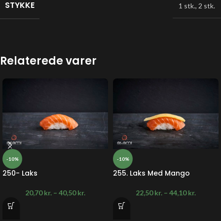
STYKKE
1 stk.
,
2 stk.
Relaterede varer
-10%
-10%
250- Laks
255. Laks Med Mango
20,70
kr.
–
40,50
kr.
22,50
kr.
–
44,10
kr.