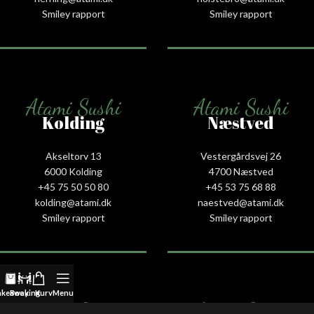
Smiley rapport
Smiley rapport
Atami Sushi
Atami Sushi
Kolding
Næstved
Akseltorv 13
Vestergårdsvej 26
6000 Kolding
4700 Næstved
+45 75 50 50 80
+45 53 75 68 88
kolding@atami.dk
naestved@atami.dk
Smiley rapport
Smiley rapport
akeaway
Booking
Kurv
Menu
Atami Sushi
Atami Sushi