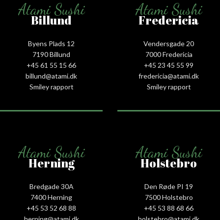
Atami Sushi
Atami Sushi
Billund
Fredericia
Byens Plads 12
Vendersgade 20
7190 Billund
7000 Fredericia
+45 61 55 15 66‬
+45 23 45 55 99
billund@atami.dk
fredericia@atami.dk
Smiley rapport
Smiley rapport
Atami Sushi
Atami Sushi
Herning
Holstebro
Bredgade 30A
Den Røde PI 19
7400 Herning
7500 Holstebro
+45 53 52 68 88
+45 53 88 68 66
herning@atami.dk
holstebro@atami.dk