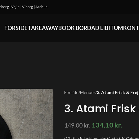
keborg
|
Vejle
|
Viborg
|
Aarhus
FORSIDE
TAKEAWAY
BOOK BORD
AD LIBITUM
KONT
Forside
/
Menuer
/
3. Atami Frisk & Frej
3. Atami Frisk
134,10
kr.
149,00
kr.
(12stk.) ½ Lækker laks (4 stk.), ½ Odense