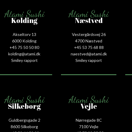
Atami Sushi
Atami Sushi
Kolding
Næstved
Akseltorv 13
Vestergårdsvej 26
6000 Kolding
4700 Næstved
+45 75 50 50 80
+45 53 75 68 88
kolding@atami.dk
naestved@atami.dk
Smiley rapport
Smiley rapport
Atami Sushi
Atami Sushi
Silkeborg
Vejle
Guldbergsgade 2
Nørregade 8C
8600 Silkeborg
7100 Vejle