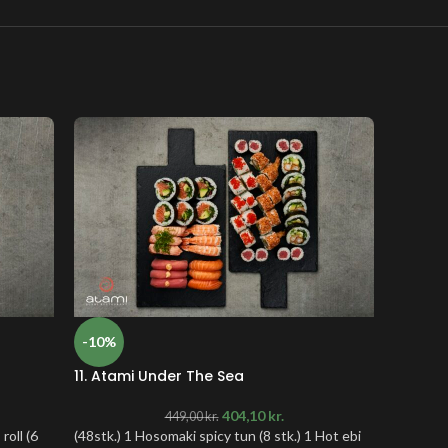
-10%
-10%
11. Atami Under The Sea
12. Atam
404,10
kr.
449,00
kr.
roll (6
(48stk.) 1 Hosomaki spicy tun (8 stk.) 1 Hot ebi
(64stk.) 