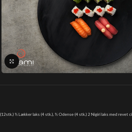
Klik for at forstørre
(12stk.) ½ Lækker laks (4 stk.), ½ Odense (4 stk.) 2 Nigiri laks med revet ci