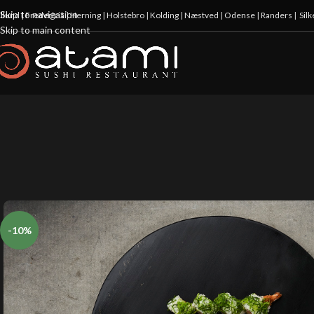
Skip to navigation
illund
|
Fredericia
|
Herning
|
Holstebro
|
Kolding
|
Næstved
|
Odense
|
Randers
|
Sil
Skip to main content
-10%