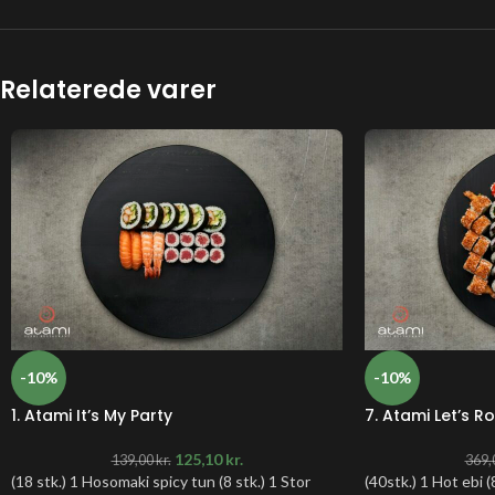
Relaterede varer
-10%
-10%
1. Atami It’s My Party
7. Atami Let’s Rol
125,10
kr.
139,00
kr.
369,
(18 stk.) 1 Hosomaki spicy tun (8 stk.) 1 Stor
(40stk.) 1 Hot ebi (8