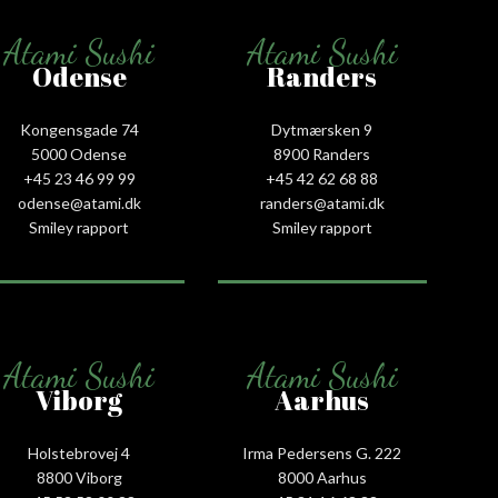
Atami Sushi
Atami Sushi
Odense
Randers
Kongensgade 74
Dytmærsken 9
5000 Odense
8900 Randers
+45 23 46 99 99
+45 42 62 68 88
odense@atami.dk
randers@atami.dk
Smiley rapport
Smiley rapport
Atami Sushi
Atami Sushi
Viborg
Aarhus
Holstebrovej 4
Irma Pedersens G. 222
8800 Viborg
8000 Aarhus