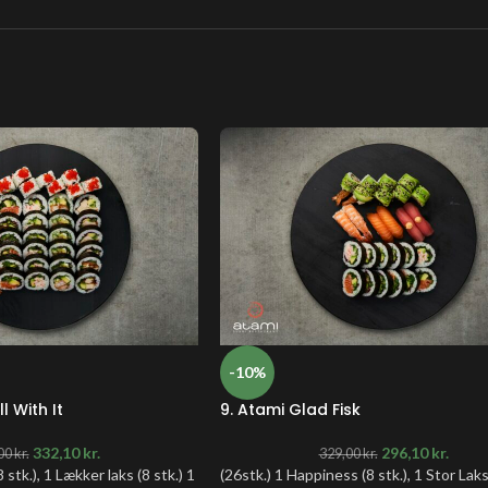
-10%
l With It
9. Atami Glad Fisk
332,10
kr.
296,10
kr.
00
kr.
329,00
kr.
 stk.), 1 Lækker laks (8 stk.) 1
(26stk.) 1 Happiness (8 stk.), 1 Stor Laks 