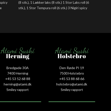
 spicy
(8 stk.), 1 Lækker laks (8 stk.) 1 Stor Laks roll (6
Hosomaki
je
stk.), 1 Stor Tempura roll (6 stk.) 3 Nigiri spicy
Laks delu
tun, 3 Nigiri laks med hvidløg. 3 Nigiri reje , 3
Laks roll
Nigiri laks tataki
Nigiri La
Nigiri La
Atami Sushi
Atami Sushi
Herning
Holstebro
Bredgade 30A
Den Røde PI 19
7400 Herning
7500 Holstebro
+45 53 52 68 88
+45 53 88 68 66
herning@atami.dk
holstebro@atami.dk
Smiley rapport
Smiley rapport