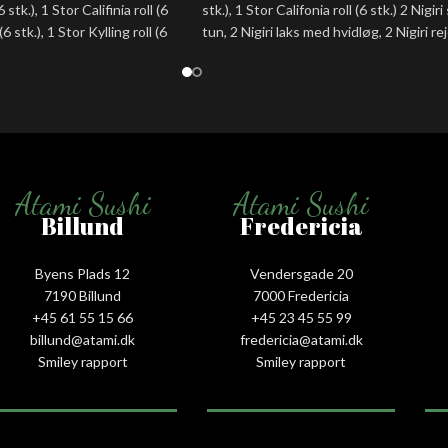
stk.), 1 Stor Califinia roll (6
stk.), 1 Stor Califonia roll (6 stk.) 2 Nigiri
(6 stk.), 1 Stor Kylling roll (6
tun, 2 Nigiri laks med hvidløg, 2 Nigiri re
Atami Sushi
Atami Sushi
Billund
Fredericia
Byens Plads 12
Vendersgade 20
7190 Billund
7000 Fredericia
+45 61 55 15 66‬
+45 23 45 55 99
billund@atami.dk
fredericia@atami.dk
Smiley rapport
Smiley rapport