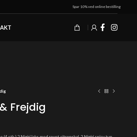
Spar 10% ved online bestilling
AKT
dig
 & Frejdig
 (4 stk.) 2 Nigiri laks med revet citronskal, 2 Nigiri spicy tun.