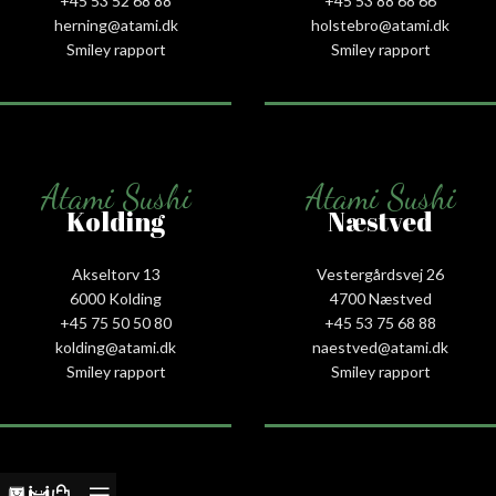
+45 53 52 68 88
+45 53 88 68 66
herning@atami.dk
holstebro@atami.dk
Smiley rapport
Smiley rapport
Atami Sushi
Atami Sushi
Kolding
Næstved
Akseltorv 13
Vestergårdsvej 26
6000 Kolding
4700 Næstved
+45 75 50 50 80
+45 53 75 68 88
kolding@atami.dk
naestved@atami.dk
Smiley rapport
Smiley rapport