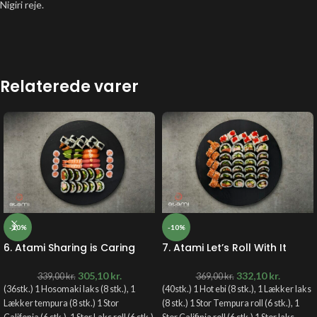
Nigiri reje.
Relaterede varer
-10%
-10%
6. Atami Sharing is Caring
7. Atami Let’s Roll With It
305,10
kr.
332,10
kr.
339,00
kr.
369,00
kr.
(36stk.) 1 Hosomaki laks (8 stk.), 1
(40stk.) 1 Hot ebi (8 stk.), 1 Lækker laks
Lækker tempura (8 stk.) 1 Stor
(8 stk.) 1 Stor Tempura roll (6 stk.), 1