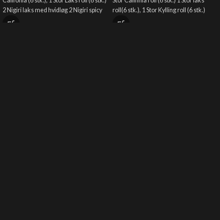
Califonia (6 stk.), 1 Stor Laks roll (6 stk.)
Stor Califinia roll (6 stk.) 1 Stor laks
2 Nigiri laks med hvidløg 2 Nigiri spicy
roll(6 stk.), 1 Stor Kylling roll (6 stk.)
tun 2 Nigiri avocado 2 Nigiri reje,