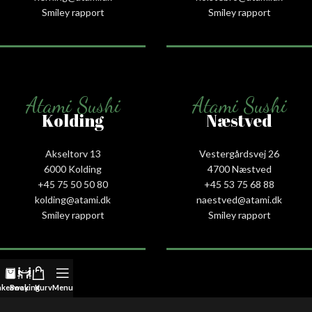
Smiley rapport
Smiley rapport
Atami Sushi
Atami Sushi
Kolding
Næstved
Akseltorv 13
Vestergårdsvej 26
6000 Kolding
4700 Næstved
+45 75 50 50 80
+45 53 75 68 88
kolding@atami.dk
naestved@atami.dk
Smiley rapport
Smiley rapport
akeaway
Booking
Kurv
Menu
Atami Sushi
Atami Sushi