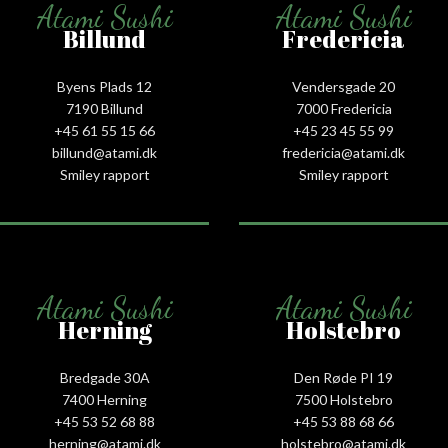
Atami Sushi
Atami Sushi
Billund
Fredericia
Byens Plads 12
Vendersgade 20
7190 Billund
7000 Fredericia
+45 61 55 15 66‬
+45 23 45 55 99
billund@atami.dk
fredericia@atami.dk
Smiley rapport
Smiley rapport
Atami Sushi
Atami Sushi
Herning
Holstebro
Bredgade 30A
Den Røde PI 19
7400 Herning
7500 Holstebro
+45 53 52 68 88
+45 53 88 68 66
herning@atami.dk
holstebro@atami.dk