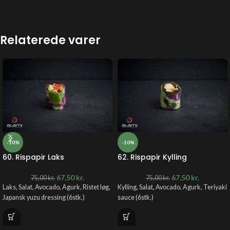
Relaterede varer
-10%
-10%
60. Rispapir Laks
62. Rispapir Kylling
67,50
kr.
67,50
kr.
75,00
kr.
75,00
kr.
Laks, Salat, Avocado, Agurk, Ristet løg,
Kylling, Salat, Avocado, Agurk, Teriyaki
Japansk yuzu dressing (6stk.)
sauce (6stk.)