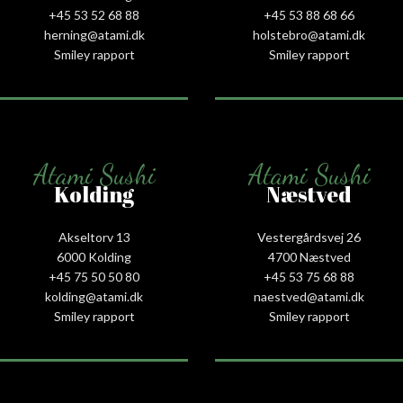
+45 53 52 68 88
+45 53 88 68 66
herning@atami.dk
holstebro@atami.dk
Smiley rapport
Smiley rapport
Atami Sushi
Atami Sushi
Kolding
Næstved
Akseltorv 13
Vestergårdsvej 26
6000 Kolding
4700 Næstved
+45 75 50 50 80
+45 53 75 68 88
kolding@atami.dk
naestved@atami.dk
Smiley rapport
Smiley rapport