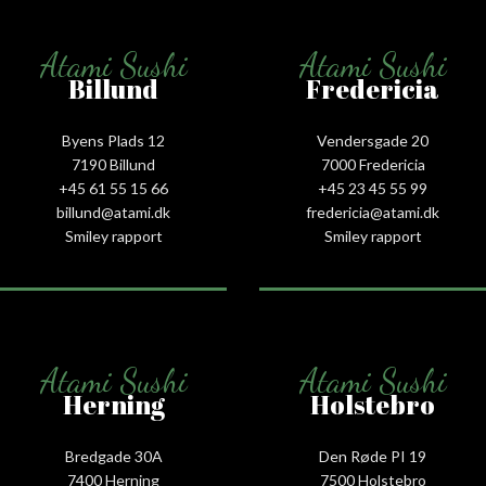
Atami Sushi
Atami Sushi
Billund
Fredericia
Byens Plads 12
Vendersgade 20
7190 Billund
7000 Fredericia
+45 61 55 15 66‬
+45 23 45 55 99
billund@atami.dk
fredericia@atami.dk
Smiley rapport
Smiley rapport
Atami Sushi
Atami Sushi
Herning
Holstebro
Bredgade 30A
Den Røde PI 19
7400 Herning
7500 Holstebro