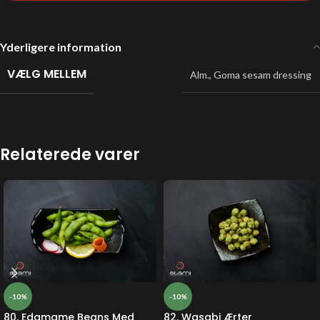
Yderligere information
VÆLG MELLEM
Alm.
,
Goma sesam dressing
Relaterede varer
-10%
-10%
80. Edamame Beans Med
82. Wasabi Ærter