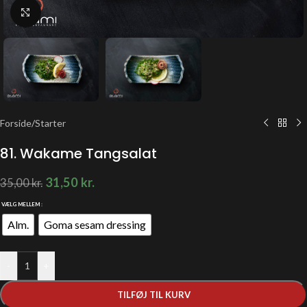
Klik for at forstørre
Forside
/
Starter
81. Wakame Tangsalat
31,50
kr.
35,00
kr.
VÆLG MELLEM
Alm.
Goma sesam dressing
-
+
TILFØJ TIL KURV