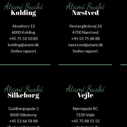
Atami Sushi
Atami Sushi
Kolding
Næstved
Akseltorv 13
Vestergårdsvej 26
6000 Kolding
4700 Næstved
+45 75 50 50 80
+45 53 75 68 88
kolding@atami.dk
naestved@atami.dk
Smiley rapport
Smiley rapport
Atami Sushi
Atami Sushi
Silkeborg
Vejle
Guldbergsgade 2
Nørregade 8C
8600 Silkeborg
7100 Vejle
+45 53 66 58 88
+45 75 88 55 55