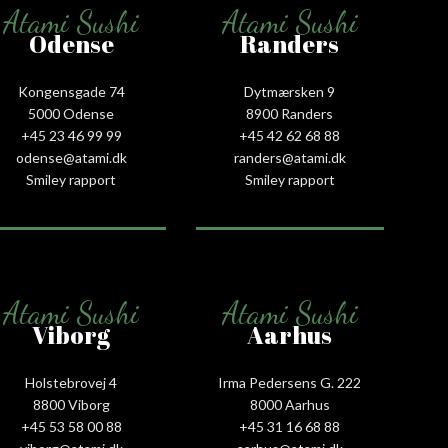
Atami Sushi
Atami Sushi
Odense
Randers
Kongensgade 74
Dytmærsken 9
5000 Odense
8900 Randers
+45 23 46 99 99
+45 42 62 68 88
odense@atami.dk
randers@atami.dk
Smiley rapport
Smiley rapport
Atami Sushi
Atami Sushi
Viborg
Aarhus
Holstebrovej 4
Irma Pedersens G. 222
8800 Viborg
8000 Aarhus
+45 53 58 00 88
+45 31 16 68 88