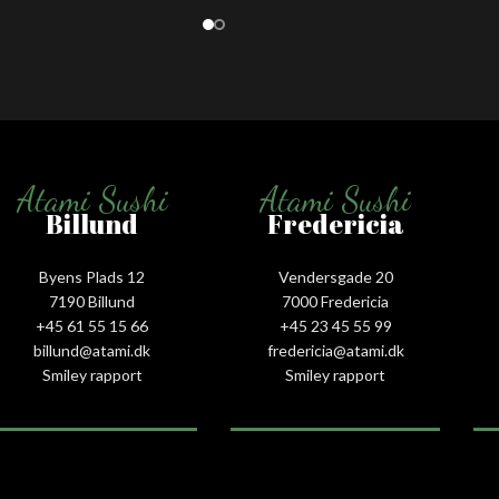
Atami Sushi
Atami Sushi
Billund
Fredericia
Byens Plads 12
Vendersgade 20
7190 Billund
7000 Fredericia
+45 61 55 15 66‬
+45 23 45 55 99
billund@atami.dk
fredericia@atami.dk
Smiley rapport
Smiley rapport