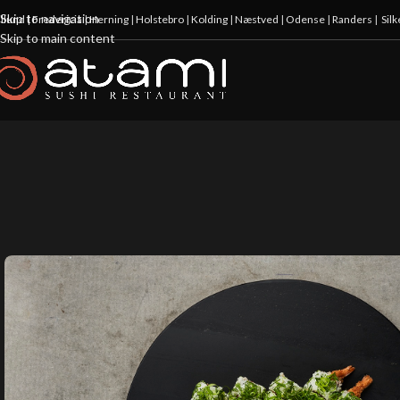
Skip to navigation
illund
|
Fredericia
|
Herning
|
Holstebro
|
Kolding
|
Næstved
|
Odense
|
Randers
|
Sil
Skip to main content