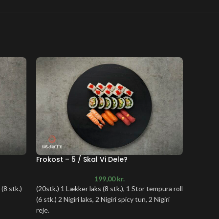
Frokost – 5 / Skal Vi Dele?
Frokost
199,00
kr.
(8 stk.)
(20stk.) 1 Lækker laks (8 stk.), 1 Stor tempura roll
(22stk.) 
(6 stk.) 2 Nigiri laks, 2 Nigiri spicy tun, 2 Nigiri
1 Hosoma
reje.