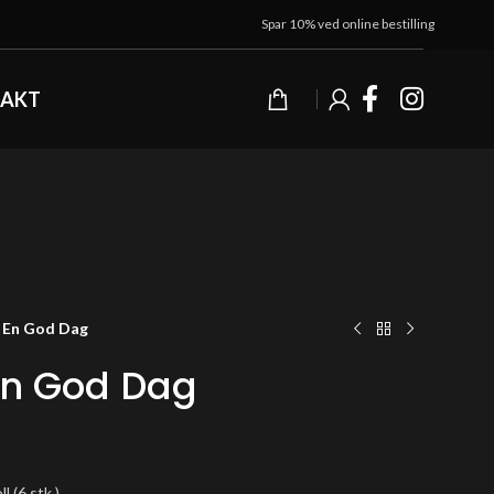
Spar 10% ved online bestilling
AKT
/ En God Dag
 En God Dag
l (6 stk.)