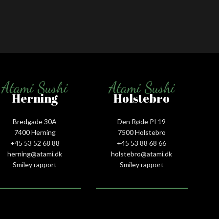
Atami Sushi
Atami Sushi
Herning
Holstebro
Bredgade 30A
Den Røde PI 19
7400 Herning
7500 Holstebro
+45 53 52 68 88
+45 53 88 68 66
herning@atami.dk
holstebro@atami.dk
Smiley rapport
Smiley rapport