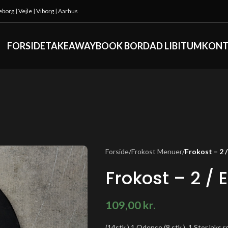
keborg
|
Vejle
|
Viborg
|
Aarhus
FORSIDE
TAKEAWAY
BOOK BORD
AD LIBITUM
KONT
Forside
/
Frokost Menuer
/
Frokost – 2 
Frokost – 2 /
109,00
kr.
(14stk.) 1 Odense (8 stk.), 1 Stor laks rol