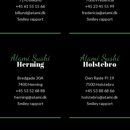
+45 61 55 15 66‬
+45 23 45 55 99
billund@atami.dk
fredericia@atami.dk
Smiley rapport
Smiley rapport
Atami Sushi
Atami Sushi
Herning
Holstebro
Bredgade 30A
Den Røde PI 19
7400 Herning
7500 Holstebro
+45 53 52 68 88
+45 53 88 68 66
herning@atami.dk
holstebro@atami.dk
Smiley rapport
Smiley rapport