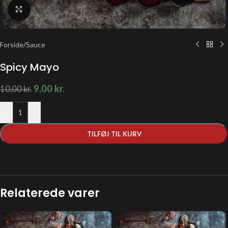
Klik for at forstørre
Forside
/
Sauce
Spicy Mayo
9,00
kr.
10,00
kr.
-
+
TILFØJ TIL KURV
Relaterede varer