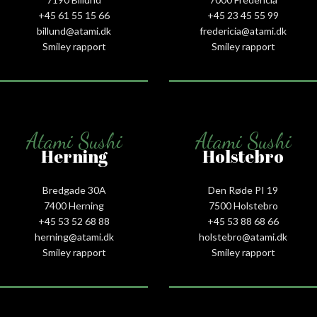
+45 61 55 15 66‬
+45 23 45 55 99
billund@atami.dk
fredericia@atami.dk
Smiley rapport
Smiley rapport
Atami Sushi
Atami Sushi
Herning
Holstebro
Bredgade 30A
Den Røde PI 19
7400 Herning
7500 Holstebro
+45 53 52 68 88
+45 53 88 68 66
herning@atami.dk
holstebro@atami.dk
Smiley rapport
Smiley rapport