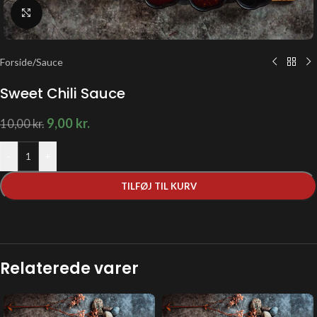
Klik for at forstørre
Forside
/
Sauce
Sweet Chili Sauce
9,00
kr.
10,00
kr.
-
+
TILFØJ TIL KURV
Relaterede varer