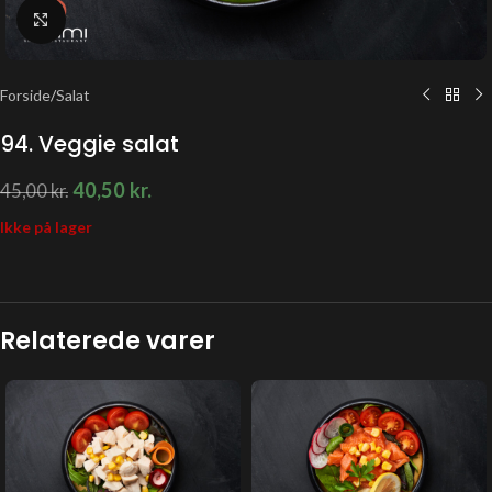
Klik for at forstørre
Forside
/
Salat
94. Veggie salat
40,50
kr.
45,00
kr.
Ikke på lager
Relaterede varer