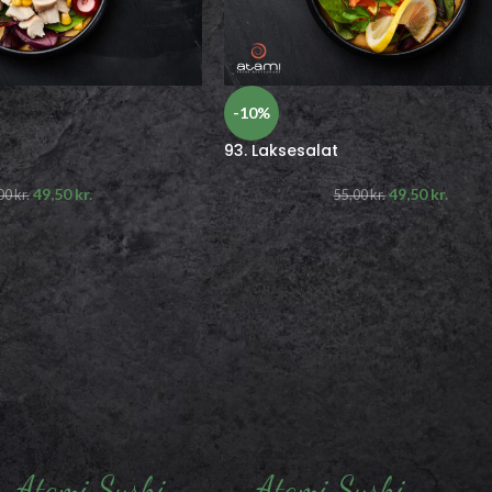
-10%
93. Laksesalat
49,50
kr.
49,50
kr.
00
kr.
55,00
kr.
Atami Sushi
Atami Sushi