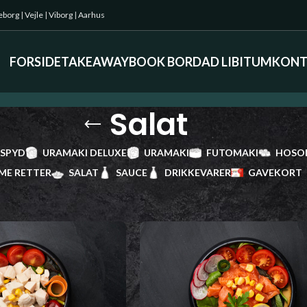
keborg
|
Vejle
|
Viborg
|
Aarhus
FORSIDE
TAKEAWAY
BOOK BORD
AD LIBITUM
KONT
Salat
 SPYD
URAMAKI DELUXE
URAMAKI
FUTOMAKI
HOSO
ME RETTER
SALAT
SAUCE
DRIKKEVARER
GAVEKORT