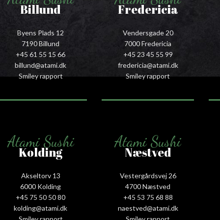
Billund
Fredericia
Byens Plads 12
Vendersgade 20
7190 Billund
7000 Fredericia
+45 61 55 15 66‬
+45 23 45 55 99
billund@atami.dk
fredericia@atami.dk
Smiley rapport
Smiley rapport
Atami Sushi
Atami Sushi
Kolding
Næstved
Akseltorv 13
Vestergårdsvej 26
6000 Kolding
4700 Næstved
+45 75 50 50 80
+45 53 75 68 88
kolding@atami.dk
naestved@atami.dk
Smiley rapport
Smiley rapport