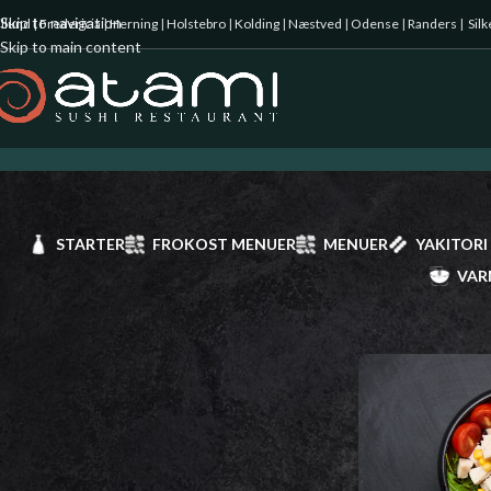
Skip to navigation
illund
|
Fredericia
|
Herning
|
Holstebro
|
Kolding
|
Næstved
|
Odense
|
Randers
|
Sil
Skip to main content
STARTER
FROKOST MENUER
MENUER
YAKITORI
VAR
Starter
Forside
/
Salat
Frokost Menuer
Menuer
Yakitori spyd
Uramaki Deluxe
Uramaki
Futomaki
Hosomaki