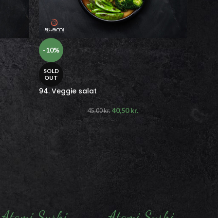
-10%
SOLD
OUT
94. Veggie salat
40,50
kr.
45,00
kr.
Atami Sushi
Atami Sushi