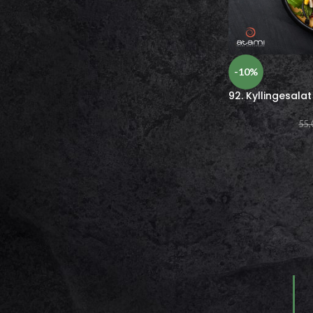
Nigiri
Rispapir
Gunkan
Sashimi
Varme retter
-10%
Salat
92. Kyllingesalat
Sauce
Drikkevarer
55,
Gavekort