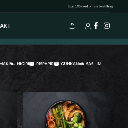
Spar 10% ved online bestilling
AKT
MAKI
NIGIRI
RISPAPIR
GUNKAN
SASHIMI
Vis
9
24
36