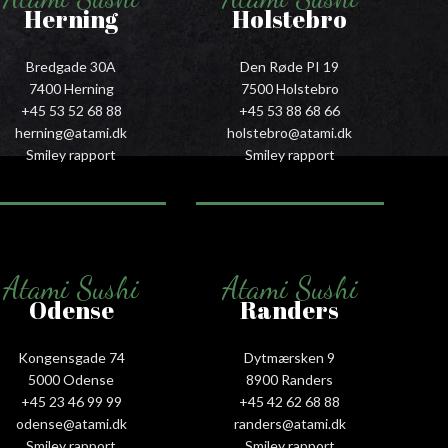
Herning
Holstebro
Bredgade 30A
Den Røde PI 19
7400 Herning
7500 Holstebro
+45 53 52 68 88
+45 53 88 68 66
herning@atami.dk
holstebro@atami.dk
Smiley rapport
Smiley rapport
Atami Sushi
Atami Sushi
Odense
Randers
Kongensgade 74
Dytmærsken 9
5000 Odense
8900 Randers
+45 23 46 99 99
+45 42 62 68 88
odense@atami.dk
randers@atami.dk
Smiley rapport
Smiley rapport