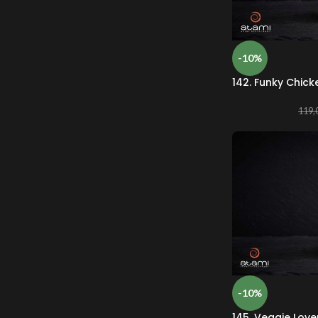
-10%
142. Funky Chick
119,
-10%
145. Veggie Love