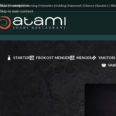
Skip to navigation
illund
|
Fredericia
|
Herning
|
Holstebro
|
Kolding
|
Næstved
|
Odense
|
Randers
|
Sil
Skip to main content
STARTER
FROKOST MENUER
MENUER
YAKITORI
VAR
Starter
Forside
/
Uramaki D
Frokost Menuer
Menuer
Yakitori spyd
Uramaki Deluxe
Uramaki
Futomaki
Hosomaki