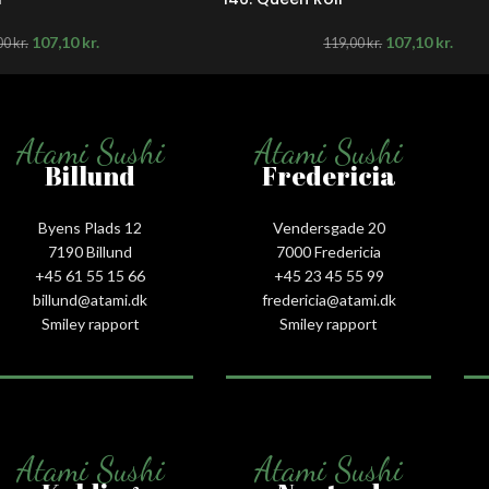
107,10
kr.
107,10
kr.
00
kr.
119,00
kr.
Atami Sushi
Atami Sushi
Billund
Fredericia
Byens Plads 12
Vendersgade 20
7190 Billund
7000 Fredericia
+45 61 55 15 66‬
+45 23 45 55 99
billund@atami.dk
fredericia@atami.dk
Smiley rapport
Smiley rapport
Atami Sushi
Atami Sushi