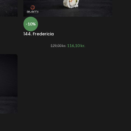
-10%
144. Fredericia
116,10
kr.
129,00
kr.