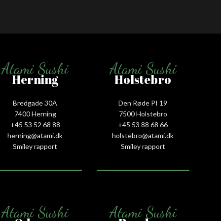
Atami Sushi
Atami Sushi
Herning
Holstebro
Bredgade 30A
Den Røde PI 19
7400 Herning
7500 Holstebro
+45 53 52 68 88
+45 53 88 68 66
herning@atami.dk
holstebro@atami.dk
Smiley rapport
Smiley rapport
Atami Sushi
Atami Sushi