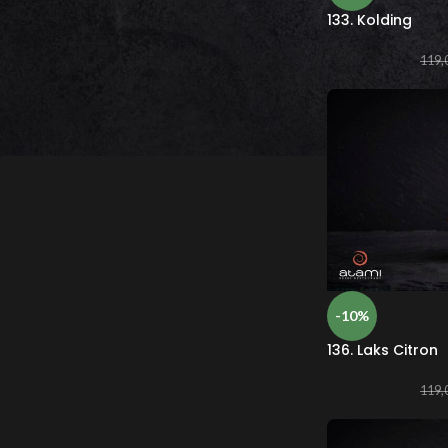
133. Kolding
119,
-10%
136. Laks Citron
119,