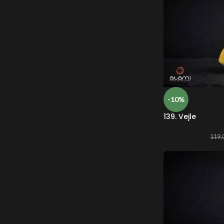
-10%
139. Vejle
119,