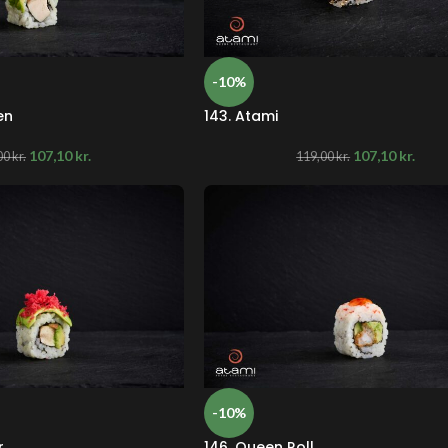
-10%
en
143. Atami
107,10
kr.
107,10
kr.
00
kr.
119,00
kr.
-10%
r
146. Queen Roll