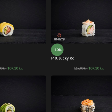
-10%
140. Lucky Roll
107,10
kr.
107,10
kr.
00
kr.
119,00
kr.