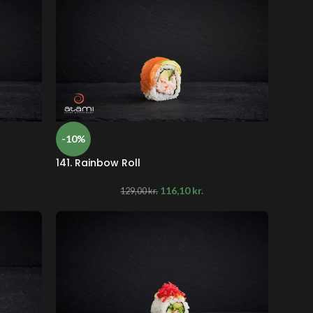
-10%
141. Rainbow Roll
116,10
kr.
129,00
kr.