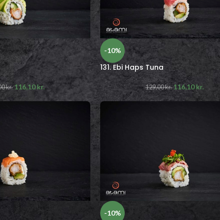
-10%
131. Ebi Haps Tuna
116,10
kr.
116,10
kr.
00
kr.
129,00
kr.
-10%