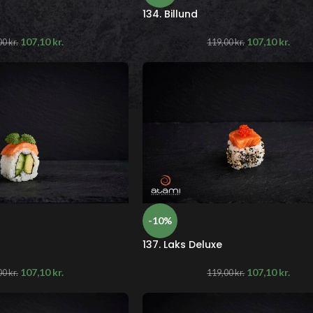
134. Billund
107,10
kr.
107,10
kr.
00
kr.
119,00
kr.
-10%
137. Laks Deluxe
107,10
kr.
107,10
kr.
00
kr.
119,00
kr.