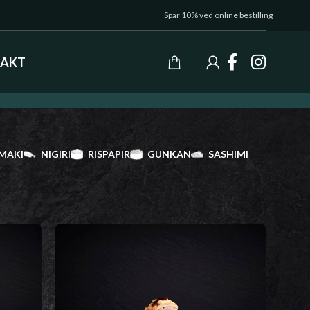
Spar 10% ved online bestilling
AKT
MAKI
NIGIRI
RISPAPIR
GUNKAN
SASHIMI
Vis
9
24
36