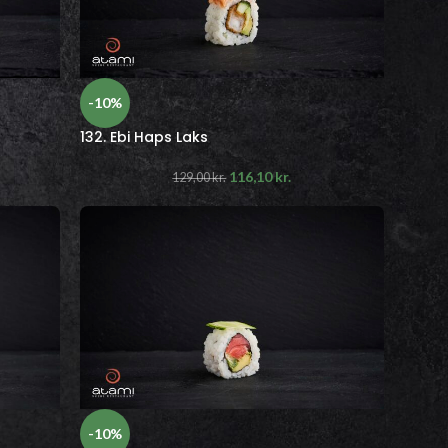
-10%
132. Ebi Haps Laks
116,10
kr.
129,00
kr.
-10%