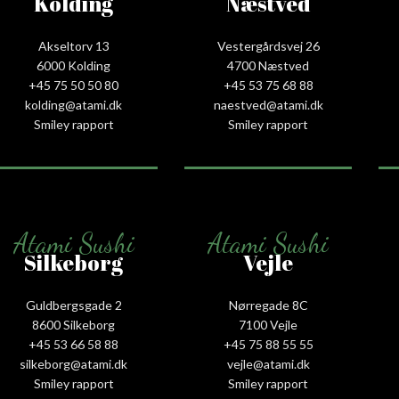
Kolding
Næstved
Akseltorv 13
Vestergårdsvej 26
6000 Kolding
4700 Næstved
+45 75 50 50 80
+45 53 75 68 88
kolding@atami.dk
naestved@atami.dk
Smiley rapport
Smiley rapport
Atami Sushi
Atami Sushi
Silkeborg
Vejle
Guldbergsgade 2
Nørregade 8C
8600 Silkeborg
7100 Vejle
+45 53 66 58 88
+45 75 88 55 55
silkeborg@atami.dk
vejle@atami.dk
Smiley rapport
Smiley rapport