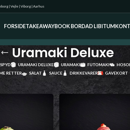
keborg
|
Vejle
|
Viborg
|
Aarhus
FORSIDE
TAKEAWAY
BOOK BORD
AD LIBITUM
KONT
Uramaki Deluxe
 SPYD
URAMAKI DELUXE
URAMAKI
FUTOMAKI
HOSO
ME RETTER
SALAT
SAUCE
DRIKKEVARER
GAVEKORT
eluxe