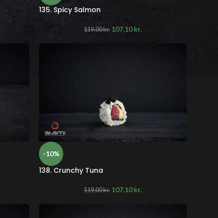
135. Spicy Salmon
107,10
kr.
119,00
kr.
-10%
138. Crunchy Tuna
107,10
kr.
119,00
kr.