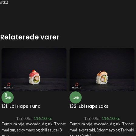
stk.)
Relaterede varer
-10%
-10%
131. Ebi Haps Tuna
132. Ebi Haps Laks
116,10
kr.
116,10
kr.
129,00
kr.
129,00
kr.
Tempura reje, Avocado, Agurk, Toppet
Tempura reje, Avocado, Agurk, Toppet
med tun, spicy mayo og chili sauce (8
med laks tataki, Spicy mayo og Teriyaki