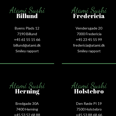
Atami Sushi
Atami Sushi
Billund
Fredericia
Byens Plads 12
Vendersgade 20
7190 Billund
7000 Fredericia
+45 61 55 15 66‬
+45 23 45 55 99
billund@atami.dk
fredericia@atami.dk
Smiley rapport
Smiley rapport
Atami Sushi
Atami Sushi
Herning
Holstebro
Bredgade 30A
Den Røde PI 19
7400 Herning
7500 Holstebro
+45 53 52 68 88
+45 53 88 68 66