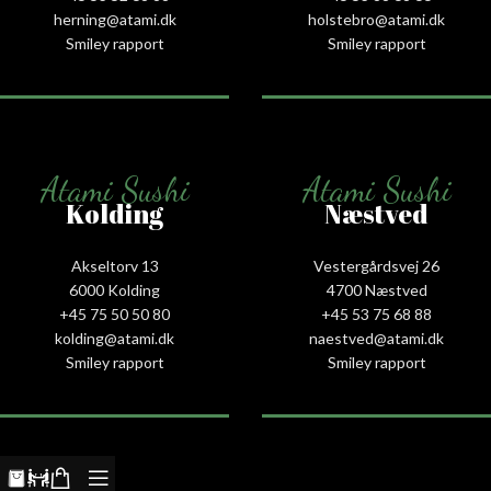
herning@atami.dk
holstebro@atami.dk
Smiley rapport
Smiley rapport
Atami Sushi
Atami Sushi
Kolding
Næstved
Akseltorv 13
Vestergårdsvej 26
6000 Kolding
4700 Næstved
+45 75 50 50 80
+45 53 75 68 88
kolding@atami.dk
naestved@atami.dk
Smiley rapport
Smiley rapport