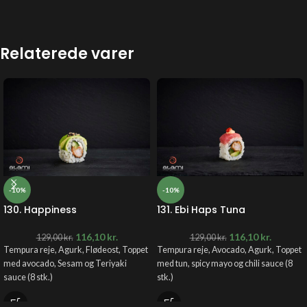
Relaterede varer
-10%
-10%
130. Happiness
131. Ebi Haps Tuna
116,10
kr.
116,10
kr.
129,00
kr.
129,00
kr.
Tempura reje, Agurk, Flødeost, Toppet
Tempura reje, Avocado, Agurk, Toppet
med avocado, Sesam og Teriyaki
med tun, spicy mayo og chili sauce (8
sauce (8 stk.)
stk.)