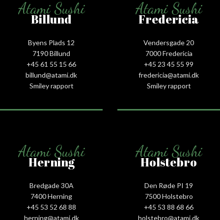
Atami Sushi
Atami Sushi
Billund
Fredericia
Byens Plads 12
Vendersgade 20
7190 Billund
7000 Fredericia
+45 61 55 15 66‬
+45 23 45 55 99
billund@atami.dk
fredericia@atami.dk
Smiley rapport
Smiley rapport
Atami Sushi
Atami Sushi
Herning
Holstebro
Bredgade 30A
Den Røde PI 19
7400 Herning
7500 Holstebro
+45 53 52 68 88
+45 53 88 68 66
herning@atami.dk
holstebro@atami.dk