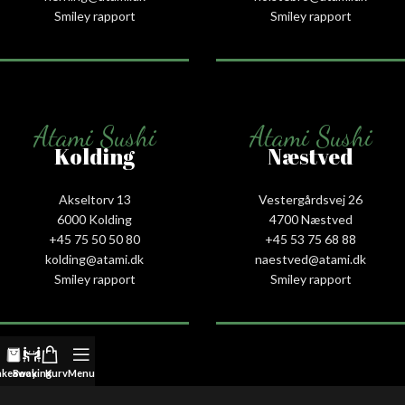
Smiley rapport
Smiley rapport
Atami Sushi
Atami Sushi
Kolding
Næstved
Akseltorv 13
Vestergårdsvej 26
6000 Kolding
4700 Næstved
+45 75 50 50 80
+45 53 75 68 88
kolding@atami.dk
naestved@atami.dk
Smiley rapport
Smiley rapport
akeaway
Booking
Kurv
Menu
Atami Sushi
Atami Sushi