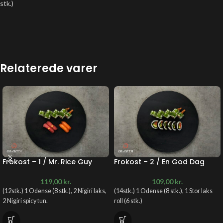
stk.)
Relaterede varer
Frokost – 1 / Mr. Rice Guy
Frokost – 2 / En God Dag
119,00
kr.
109,00
kr.
(12stk.) 1 Odense (8 stk.), 2 Nigiri laks,
(14stk.) 1 Odense (8 stk.), 1 Stor laks
2 Nigiri spicy tun.
roll (6 stk.)