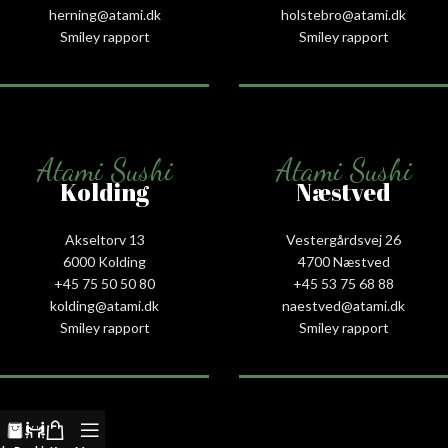
herning@atami.dk
holstebro@atami.dk
Smiley rapport
Smiley rapport
Atami Sushi
Atami Sushi
Kolding
Næstved
Akseltorv 13
Vestergårdsvej 26
6000 Kolding
4700 Næstved
+45 75 50 50 80
+45 53 75 68 88
kolding@atami.dk
naestved@atami.dk
Smiley rapport
Smiley rapport