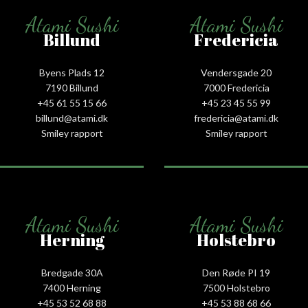
Atami Sushi
Atami Sushi
Billund
Fredericia
Byens Plads 12
Vendersgade 20
7190 Billund
7000 Fredericia
+45 61 55 15 66‬
+45 23 45 55 99
billund@atami.dk
fredericia@atami.dk
Smiley rapport
Smiley rapport
Atami Sushi
Atami Sushi
Herning
Holstebro
Bredgade 30A
Den Røde PI 19
7400 Herning
7500 Holstebro
+45 53 52 68 88
+45 53 88 68 66