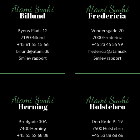
Atami Sushi
Atami Sushi
Billund
Fredericia
Byens Plads 12
Vendersgade 20
7190 Billund
7000 Fredericia
+45 61 55 15 66‬
+45 23 45 55 99
billund@atami.dk
fredericia@atami.dk
Smiley rapport
Smiley rapport
Atami Sushi
Atami Sushi
Herning
Holstebro
Bredgade 30A
Den Røde PI 19
7400 Herning
7500 Holstebro
+45 53 52 68 88
+45 53 88 68 66