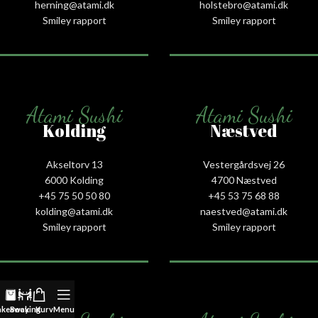
herning@atami.dk
holstebro@atami.dk
Smiley rapport
Smiley rapport
Atami Sushi
Atami Sushi
Kolding
Næstved
Akseltorv 13
Vestergårdsvej 26
6000 Kolding
4700 Næstved
+45 75 50 50 80
+45 53 75 68 88
kolding@atami.dk
naestved@atami.dk
Smiley rapport
Smiley rapport
akeaway
Booking
Kurv
Menu